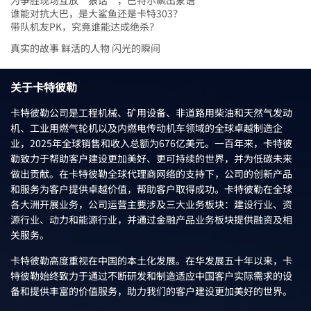
为争胜现场互放“狠话”，巴特尔飙出蒙语
谁能对抗大巴，是大鲨鱼还是卡特303？
带队机友PK，究竟谁能达成绝杀？
真实的故事 鲜活的人物 闪光的瞬间
关于卡特彼勒
卡特彼勒公司是工程机械、矿用设备、非道路用柴油和天然气发动
机、工业用燃气轮机以及内燃电传动机车领域的全球卓越制造企
业，2025年全球销售和收入总额为676亿美元。一百年来，卡特彼
勒致力于帮助客户建设更加美好、更可持续的世界，并为低碳未来
做出贡献。在卡特彼勒全球代理商网络的支持下，公司的创新产品
和服务为客户提供卓越价值，帮助客户取得成功。卡特彼勒在全球
各大洲开展业务，公司运营主要涉及三大业务板块：建设行业、资
源行业、动力和能源行业，并通过金融产品业务板块提供融资及相
关服务。
卡特彼勒高度重视在中国的本土化发展。在华发展五十年以来，卡
特彼勒始终致力于通过不断研发和制造适应中国客户实际需求的设
备和提供丰富的价值服务，助力我们的客户建设更加美好的世界。