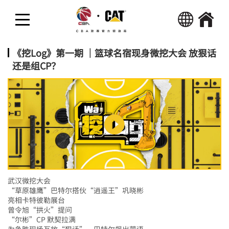
回首页
热点新闻
《挖Log》第一期 ｜篮球名宿现身微挖大会 放狠话
还是组CP？
精彩视频
活动
武汉微挖大会
“草原雄鹰”巴特尔搭伙“逍遥王”巩晓彬
亮相卡特彼勒展台
曾令旭“拱火”提问
“尔彬”CP 默契拉满