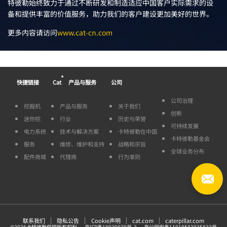
特彼勒始终致力于通过不断研发和制造适应中国客户实际需求的设
备和提供丰富的价值服务，助力我们的客户建设更加美好的世界。
更多内容请访问
www.cat-cn.com
®
快捷链接
Cat
产品与服务
公司
公司治理
挖掘机
产品与服务
关于我们
创新
迷你挖
行业
历史与荣誉
可持续发展
电力系统
技术与解决方案
卡特彼勒在中国
卡特彼勒基金会
服务
维修、维护和支持
战略和宗旨
全球业务分布
配件商城
代理商
行为准则
联系我们
隐私公告
Cookie声明
cat.com
caterpillar.com
©
2026
卡特彼勒保留所有权利
京ICP备18029070号-2
京公网安备11010502035823号