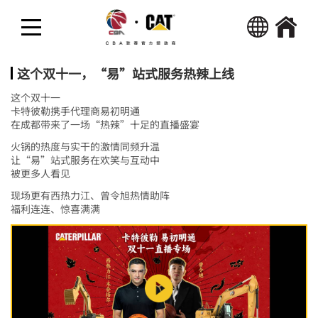
回首页
热点新闻
这个双十一，“易”站式服务热辣上线
这个双十一
精彩视频
卡特彼勒携手代理商易初明通
在成都带来了一场“热辣”十足的直播盛宴
火锅的热度与实干的激情同频升温
活动
让“易”站式服务在欢笑与互动中
被更多人看见
现场更有西热力江、曾令旭热情助阵
福利连连、惊喜满满