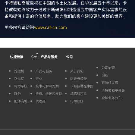
卡特彼勒高度重视在中国的本土化发展。在华发展五十年以来，卡
特彼勒始终致力于通过不断研发和制造适应中国客户实际需求的设
备和提供丰富的价值服务，助力我们的客户建设更加美好的世界。
更多内容请访问
www.cat-cn.com
®
快捷链接
Cat
产品与服务
公司
公司治理
挖掘机
产品与服务
关于我们
创新
迷你挖
行业
历史与荣誉
可持续发展
电力系统
技术与解决方案
卡特彼勒在中国
卡特彼勒基金会
服务
维修、维护和支持
战略和宗旨
全球业务分布
配件商城
代理商
行为准则