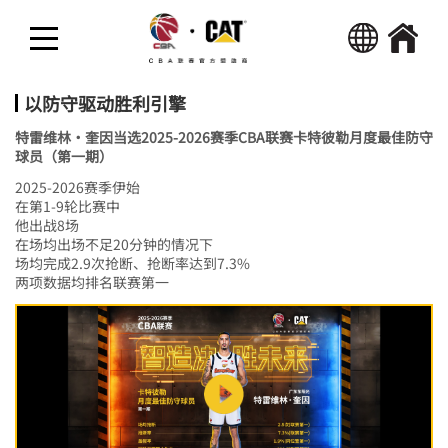
回首页
热点新闻
以防守驱动胜利引擎
特雷维林·奎因当选2025-2026赛季CBA联赛卡特彼勒月度最佳防守
精彩视频
球员（第一期）
2025-2026赛季伊始
在第1-9轮比赛中
活动
他出战8场
在场均出场不足20分钟的情况下
场均完成2.9次抢断、抢断率达到7.3%
两项数据均排名联赛第一