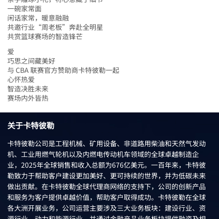
一碗家常面
闲话家常，暖意融融
共邀行业“周老板”奔赴全明星
共赏篮球赛场的智造锋芒
爱
巧思之间藏美好
与 CBA 联赛官方赞助商卡特彼勒一起
心怀热爱
智造决胜未来
赛场内外皆热
关于卡特彼勒
卡特彼勒公司是工程机械、矿用设备、非道路用柴油和天然气发动
机、工业用燃气轮机以及内燃电传动机车领域的全球卓越制造企
业，2025年全球销售和收入总额为676亿美元。一百年来，卡特彼
勒致力于帮助客户建设更加美好、更可持续的世界，并为低碳未来
做出贡献。在卡特彼勒全球代理商网络的支持下，公司的创新产品
和服务为客户提供卓越价值，帮助客户取得成功。卡特彼勒在全球
各大洲开展业务，公司运营主要涉及三大业务板块：建设行业、资
源行业、动力和能源行业，并通过金融产品业务板块提供融资及相