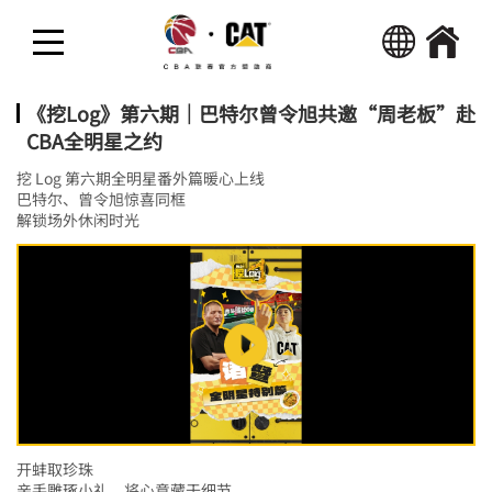
回首页
热点新闻
《挖Log》第六期｜巴特尔曾令旭共邀“周老板”赴
CBA全明星之约
精彩视频
挖 Log 第六期全明星番外篇暖心上线
巴特尔、曾令旭惊喜同框
解锁场外休闲时光
活动
开蚌取珍珠
亲手雕琢小礼，将心意藏于细节