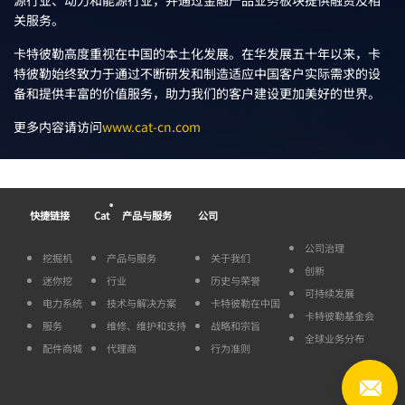
源行业、动力和能源行业，并通过金融产品业务板块提供融资及相
关服务。
卡特彼勒高度重视在中国的本土化发展。在华发展五十年以来，卡
特彼勒始终致力于通过不断研发和制造适应中国客户实际需求的设
备和提供丰富的价值服务，助力我们的客户建设更加美好的世界。
更多内容请访问
www.cat-cn.com
®
快捷链接
Cat
产品与服务
公司
公司治理
挖掘机
产品与服务
关于我们
创新
迷你挖
行业
历史与荣誉
可持续发展
电力系统
技术与解决方案
卡特彼勒在中国
卡特彼勒基金会
服务
维修、维护和支持
战略和宗旨
全球业务分布
配件商城
代理商
行为准则