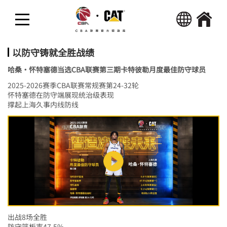
回首页
热点新闻
以防守铸就全胜战绩
哈桑·怀特塞德当选CBA联赛第三期卡特彼勒月度最佳防守球员
精彩视频
2025-2026赛季CBA联赛常规赛第24-32轮
怀特塞德在防守端展现统治级表现
撑起上海久事内线防线
活动
出战8场全胜
防守篮板率47.5%