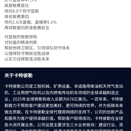
高居联赛首位
场均8.8个防守篮板
排名联赛第四
场均1.6次盖帽，盖帽率9.1%
两项数据均跻身联赛前五
对篮板的极致拼抢
对封盖的精准判断
帮助他捍卫禁区、引领球队防守体系
以强悍防守铸就全胜战绩
以实力诠释智造决胜未来
关于卡特彼勒
卡特彼勒公司是工程机械、矿用设备、非道路用柴油和天然气发动
机、工业用燃气轮机以及内燃电传动机车领域的全球卓越制造企
业，2025年全球销售和收入总额为676亿美元。一百年来，卡特彼
勒致力于帮助客户建设更加美好、更可持续的世界，并为低碳未来
做出贡献。在卡特彼勒全球代理商网络的支持下，公司的创新产品
和服务为客户提供卓越价值，帮助客户取得成功。卡特彼勒在全球
各大洲开展业务，公司运营主要涉及三大业务板块：建设行业、资