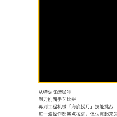
从特调陈醋咖啡
到刀削面手艺比拼
再到工程机械「海底捞月」技能挑战
每一波操作都笑点拉满，但认真起来