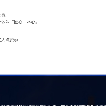
上身。
什么叫“匠心”本心。
人点赞👍