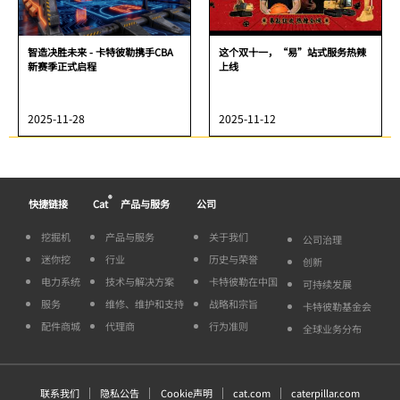
智造决胜未来 - 卡特彼勒携手CBA
这个双十一，“易”站式服务热辣
新赛季正式启程
上线
2025-11-28
2025-11-12
®
快捷链接
Cat
产品与服务
公司
挖掘机
产品与服务
关于我们
公司治理
迷你挖
行业
历史与荣誉
创新
电力系统
技术与解决方案
卡特彼勒在中国
可持续发展
服务
维修、维护和支持
战略和宗旨
卡特彼勒基金会
配件商城
代理商
行为准则
全球业务分布
联系我们
隐私公告
Cookie声明
cat.com
caterpillar.com