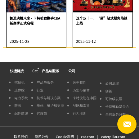
智造决胜未来 - 卡特彼勒携手CBA
这个双十一，“易”站式服务热辣
新赛季正式启程
上线
2025-11-28
2025-11-12
®
快捷链接
Cat
产品与服务
公司
挖掘机
产品与服务
关于我们
公司治理
迷你挖
行业
历史与荣誉
创新
电力系统
技术与解决方案
卡特彼勒在中国
可持续发展
服务
维修、维护和支持
战略和宗旨
卡特彼勒基金会
配件商城
代理商
行为准则
全球业务分布
联系我们
隐私公告
Cookie声明
cat.com
caterpillar.com