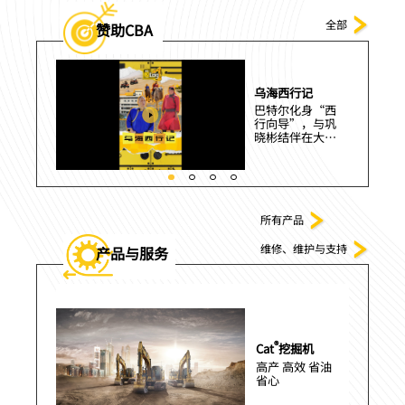
全部
赞助CBA
乌海西行记
-山西篇
巴特尔化身“西
g》走进
行向导”，与巩
晓彬结伴在大漠
与黄河交汇的壮
阔风景中，认识
乌海这座兼具自
然之美与工业活
力的城市。
所有产品
维修、维护与支持
产品与服务
力系统
®
Cat
挖掘机
格的标
高产 高效 省油
满足您关
省心
求