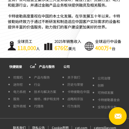
和能源行业，并通过金融产品业务板块提供融资及相关服务。
卡特彼勒高度重视在中国的本土化发展。在华发展五十年以来，卡特
彼勒始终致力于通过不断研发和制造适应中国客户实际需求的设备和
提供丰富的价值服务，助力我们的客户建设更加美好的世界。
全球员工
2025年销售收入
全球运行中设备
118,000
676亿
400万+
人
美元
台
®
快捷链接
Cat
产品与服务
公司
挖掘机
产品与服务
关于我们
公司治理
迷你挖
行业
历史与荣誉
创新
电力系统
技术与解决方案
卡特彼勒在中国
可持续发展
服务
维修、维护和支持
战略和宗旨
卡特彼勒基金会
配件商城
代理商
行为准则
全球业务分布
联系我们
隐私公告
Cookie声明
cat.com
caterpillar.com