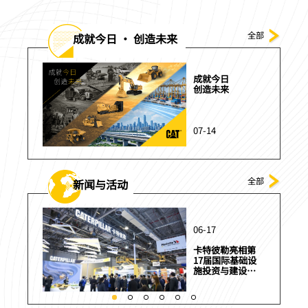
全部
成就今日 · 创造未来
息
成就今日
变
创造未来
07-14
全部
新闻与活动
06-17
在2026
卡特彼勒亮相第
示智能解
17届国际基础设
施投资与建设高
峰论坛暨展览