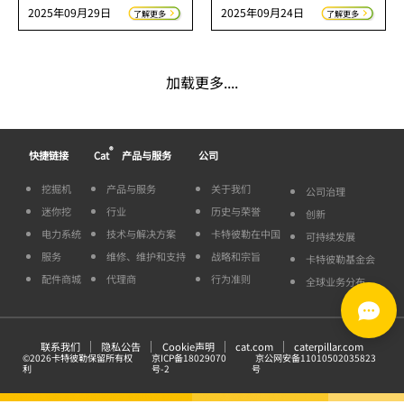
2025年09月29日
2025年09月24日
了解更多
了解更多
加载更多....
®
快捷链接
Cat
产品与服务
公司
挖掘机
产品与服务
关于我们
公司治理
迷你挖
行业
历史与荣誉
创新
电力系统
技术与解决方案
卡特彼勒在中国
可持续发展
服务
维修、维护和支持
战略和宗旨
卡特彼勒基金会
配件商城
代理商
行为准则
全球业务分布
联系我们
隐私公告
Cookie声明
cat.com
caterpillar.com
©
2026
卡特彼勒保留所有权
京ICP备18029070
京公网安备11010502035823
利
号-2
号