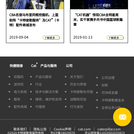
CBA名宿马布里同框挖掘机、上篮
“CAT机器”惊现CBA全明星周
®
末，实干家携手共书中国篮球新篇
助阵“卡特彼勒服务”及CAT
（卡
章
特）配件商城发布
2019-09-04
2019-01-13
了解更多
了解更多
®
快捷链接
Cat
产品与服务
公司
挖掘机
产品与服务
关于我们
公司治理
迷你挖
行业
历史与荣誉
创新
电力系统
技术与解决方案
卡特彼勒在中国
可持续发展
服务
维修、维护和支持
战略和宗旨
卡特彼勒基金会
配件商城
代理商
行为准则
全球业务分布
联系我们
隐私公告
Cookie声明
cat.com
caterpillar.com
©
2026
卡特彼勒保留所有权
京ICP备18029070
京公网安备11010502035823