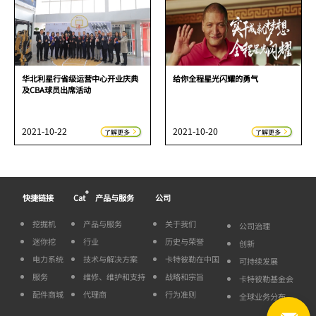
华北利星行省级运营中心开业庆典
给你全程星光闪耀的勇气
及CBA球员出席活动
2021-10-22
2021-10-20
了解更多
了解更多
®
快捷链接
Cat
产品与服务
公司
挖掘机
产品与服务
关于我们
公司治理
迷你挖
行业
历史与荣誉
创新
电力系统
技术与解决方案
卡特彼勒在中国
可持续发展
服务
维修、维护和支持
战略和宗旨
卡特彼勒基金会
配件商城
代理商
行为准则
全球业务分布